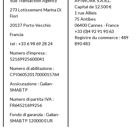
Sud Transaction Agency
APIWORK S.A.R.L.
Capital de 12.500 €
273 Lotissement Marina Di
1 rue Allieis
Fiori
75 Antibes
20137 Porto-Vecchio
06400 Cannes - France
+33 (0)4 92 91 90 63
Francia
Registre du commerce : 489
tel : +33 6 98 69 28 24
890 483
Numero d’impresa :
52169925600041
Numero di abilitazione :
CPI06052017000015764
Assicurazione : Galian-
SMABTP
Numero di partita IVA :
FR64521699256
Fondo di garanzia : Galian-
SMABTP 120000 EUR