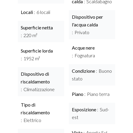
calda
Scaldabagno
Locali
6 locali
Dispositivo per
l'acqua calda
Superficie netta
Privato
220 m²
Acque nere
Superficie lorda
Fognatura
1952 m²
Condizione
Buono
Dispositivo di
stato
riscaldamento
Climatizzazione
Piano
Piano terra
Tipo di
Esposizione
Sud-
riscaldamento
est
Elettrico
Vista
Aperta Sul